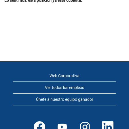
Lo sentimos, esta posición ya está cubierta.
Web Corporativa
Ver todos los empleos
Únete a nuestro equipo ganador
S
S
S
S
e
e
e
e