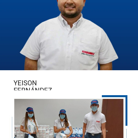
ha sido una
experiencia
inigualable, la que
me ha permitido
desarrollarme
profesionalmente y
hacer carrera
dentro de la
empresa.”
YEISON
FERNÁNDEZ
“Me siento muy feliz
de formar parte de
esta gran familia de
Ferromax. Llevo
diez años dentro de
la empresa, inicié