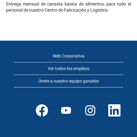
Entrega mensual de canasta básica de alimentos, para todo el
personal de nuestro Centro de Fabricación y Logística.
Web Corporativa
Ver todos los empleos
Únete a nuestro equipo ganador
S
S
S
S
e
e
e
e
a
a
a
a
b
b
b
b
r
r
r
r
e
e
e
e
e
e
e
e
n
n
n
n