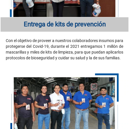
como auxiliar de
bodega, luego
asesor de ventas,
gracias al esfuerzo
Entrega de kits de prevención
y dedicación por mi
trabajo,
actualmente se me
Con el objetivo de proveer a nuestros colaboradores insumos para
dio la oportunidad
protegerse del Covid-19, durante el 2021 entregamos 1 millón de
mascarillas y miles de kits de limpieza, para que puedan aplicarlos
de ser gerente, en
protocolos de bioseguridad y cuidar su salud y la de sus familias.
donde tengo el
compromiso de
formar nuevos
líderes. Agradezco a
Dios y a Ferromax
por haberme
apoyado y ayudado
en los logros que he
obtenido en este
tiempo.”