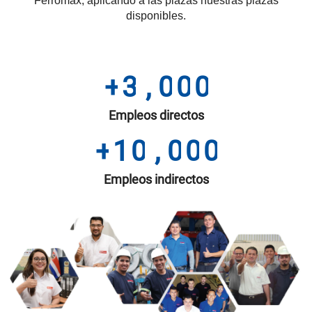
Ferromax, aplicando a las plazas nuestras plazas
disponibles.
+
3
,
0
0
0
Empleos directos
+
1
0
,
0
0
0
Empleos indirectos