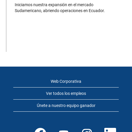
modelo de
Iniciamos nuestra expansión en el mercado
negocios,
Sudamericano, abriendo operaciones en Ecuador.
entregamos el más
alto valor agregado,
que se traduce en
bienestar y
desarrollo para las
comunidades,
contribuyendo de
forma directa a la
disminución del
creciente déficit
habitacional que
Web Corporativa
existe en la región.
Ver todos los empleos
Únete a nuestro equipo ganador
S
S
S
S