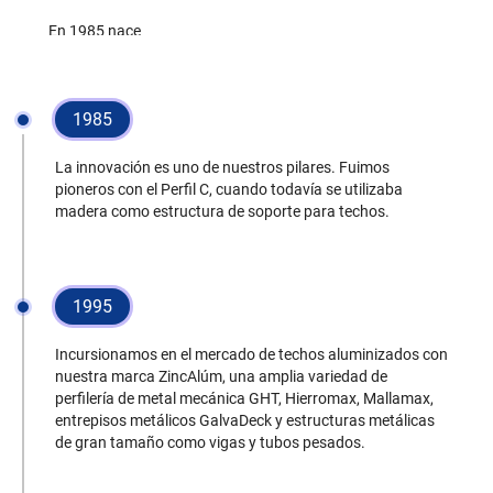
En 1985 nace
Galvanissa, gracias
a la visión
estratégica de
1985
nuestro fundador y
presidente Ing.
La innovación es uno de nuestros pilares. Fuimos
Francisco Suriano
pioneros con el Perfil C, cuando todavía se utilizaba
Siú.
madera como estructura de soporte para techos.
Con una sólida
cultura corporativa,
1995
fundamentada en la
vivencia de los
valores que nos
Incursionamos en el mercado de techos aluminizados con
nuestra marca ZincAlúm, una amplia variedad de
hacen únicos y la
perfilería de metal mecánica GHT, Hierromax, Mallamax,
misión de mejorar la
entrepisos metálicos GalvaDeck y estructuras metálicas
calidad de vida de la
de gran tamaño como vigas y tubos pesados.
población, aquel
sueño que se gestó
en una mente