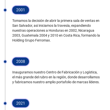
emprendedora se
2001
hizo posible, gracias
al esfuerzo de
largos años de
Tomamos la decisión de abrir la primera sala de ventas en
San Salvador, así iniciamos la travesía, expandiendo
trabajo y un equipo
nuestras operaciones a Honduras en 2002, Nicaragua
de profesionales
2003, Guatemala 2004 y 2010 en Costa Rica, formando la
altamente
Holding Grupo Ferromax.
comprometidos con
nuestra propuesta
de valor, nos han
permitido
2008
conformar la
holding Grupo
Ferromax,
Inauguramos nuestro Centro de Fabricación y Logística,
el más grande del rubro en la región, donde desarrollamos
corporación líder en
y fabricamos nuestro amplio portafolio de marcas líderes.
la industria del
acero a su medida
en las Américas.
.
2021
A través de nuestro