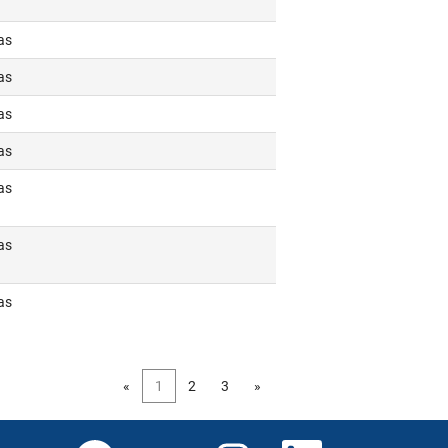
as
as
as
as
as
as
as
«
1
2
3
»
S
S
S
S