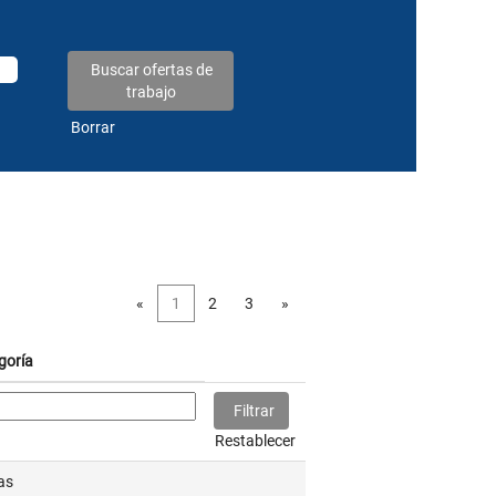
Borrar
«
1
2
3
»
goría
Restablecer
as