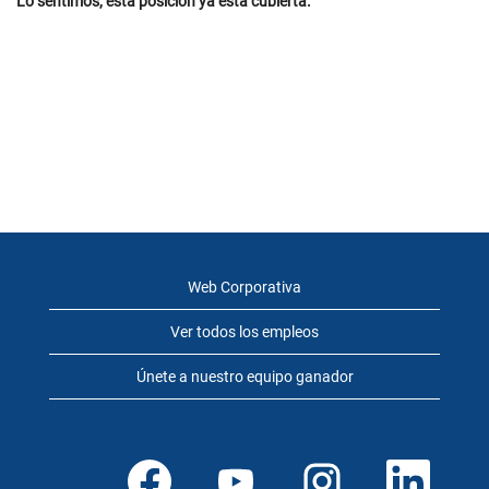
Lo sentimos, esta posición ya está cubierta.
Web Corporativa
Ver todos los empleos
Únete a nuestro equipo ganador
S
S
S
S
e
e
e
e