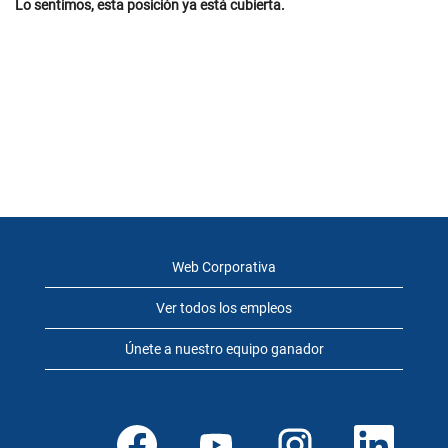
Lo sentimos, esta posición ya está cubierta.
Web Corporativa
Ver todos los empleos
Únete a nuestro equipo ganador
S
S
S
S
e
e
e
e