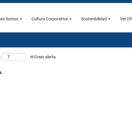
Buscar por ubicación
nes Somos
Cultura Corporativa
Sostenibilidad
Ver Of
:
Crear alerta
a.